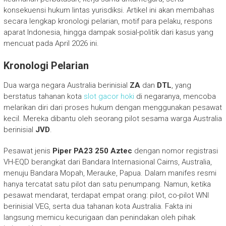
konsekuensi hukum lintas yurisdiksi. Artikel ini akan membahas
secara lengkap kronologi pelarian, motif para pelaku, respons
aparat Indonesia, hingga dampak sosial-politik dari kasus yang
mencuat pada April 2026 ini.
Kronologi Pelarian
Dua warga negara Australia berinisial
ZA
dan
DTL
, yang
berstatus tahanan kota
slot gacor hoki
di negaranya, mencoba
melarikan diri dari proses hukum dengan menggunakan pesawat
kecil. Mereka dibantu oleh seorang pilot sesama warga Australia
berinisial
JVD
.
Pesawat jenis
Piper PA23 250 Aztec
dengan nomor registrasi
VH-EQD berangkat dari Bandara Internasional Cairns, Australia,
menuju Bandara Mopah, Merauke, Papua. Dalam manifes resmi
hanya tercatat satu pilot dan satu penumpang. Namun, ketika
pesawat mendarat, terdapat empat orang: pilot, co-pilot WNI
berinisial VEG, serta dua tahanan kota Australia. Fakta ini
langsung memicu kecurigaan dan penindakan oleh pihak