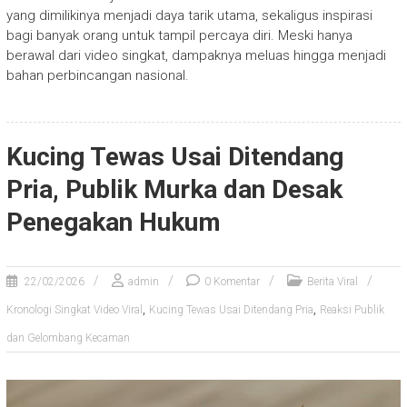
yang dimilikinya menjadi daya tarik utama, sekaligus inspirasi
bagi banyak orang untuk tampil percaya diri. Meski hanya
berawal dari video singkat, dampaknya meluas hingga menjadi
bahan perbincangan nasional.
Kucing Tewas Usai Ditendang
Pria, Publik Murka dan Desak
Penegakan Hukum
22/02/2026
admin
0 Komentar
Berita Viral
,
,
Kronologi Singkat Video Viral
Kucing Tewas Usai Ditendang Pria
Reaksi Publik
dan Gelombang Kecaman