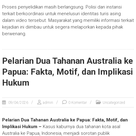
Proses penyelidikan masih berlangsung. Polisi dan instansi
terkait berkoordinasi untuk menelusuri identitas turis asing
dalam video tersebut. Masyarakat yang memiliki informasi terkait
kejadian ini diimbau untuk segera melaporkan kepada pihak
berwenang.
Pelarian Dua Tahanan Australia ke
Papua: Fakta, Motif, dan Implikasi
Hukum
09/04/2026
admin
0 Komentar
Uncategorized
Pelarian Dua Tahanan Australia ke Papua: Fakta, Motif, dan
Implikasi Hukum –
Kasus kaburnya dua tahanan kota asal
Australia ke Papua, Indonesia, menjadi sorotan publik