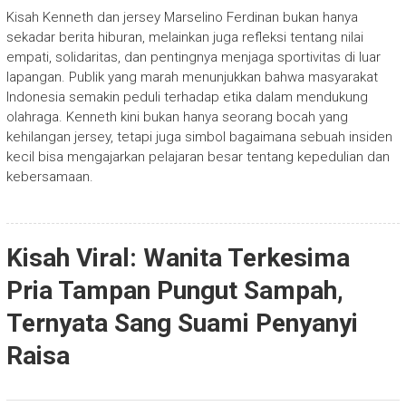
Kisah Kenneth dan jersey Marselino Ferdinan bukan hanya
sekadar berita hiburan, melainkan juga refleksi tentang nilai
empati, solidaritas, dan pentingnya menjaga sportivitas di luar
lapangan. Publik yang marah menunjukkan bahwa masyarakat
Indonesia semakin peduli terhadap etika dalam mendukung
olahraga. Kenneth kini bukan hanya seorang bocah yang
kehilangan jersey, tetapi juga simbol bagaimana sebuah insiden
kecil bisa mengajarkan pelajaran besar tentang kepedulian dan
kebersamaan.
Kisah Viral: Wanita Terkesima
Pria Tampan Pungut Sampah,
Ternyata Sang Suami Penyanyi
Raisa