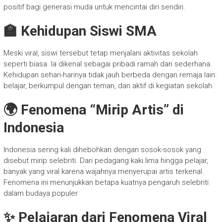
positif bagi generasi muda untuk mencintai diri sendiri.
🏫 Kehidupan Siswi SMA
Meski viral, siswi tersebut tetap menjalani aktivitas sekolah
seperti biasa. Ia dikenal sebagai pribadi ramah dan sederhana.
Kehidupan sehari-harinya tidak jauh berbeda dengan remaja lain:
belajar, berkumpul dengan teman, dan aktif di kegiatan sekolah.
🌍 Fenomena “Mirip Artis” di
Indonesia
Indonesia sering kali dihebohkan dengan sosok-sosok yang
disebut mirip selebriti. Dari pedagang kaki lima hingga pelajar,
banyak yang viral karena wajahnya menyerupai artis terkenal.
Fenomena ini menunjukkan betapa kuatnya pengaruh selebriti
dalam budaya populer.
✨ Pelajaran dari Fenomena Viral