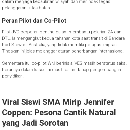
dalam menjaga kedaulatan wilayah dan menindak tegas
pelanggaran lintas batas.
Peran Pilot dan Co-Pilot
Pilot JVD berperan penting dalam membantu pelarian ZA dan
DTL. Ia mengangkut kedua tahanan kota saat transit di Bandara
Port Stewart, Australia, yang tidak memiliki petugas imigrasi.
Tindakan ini jelas melanggar aturan penerbangan internasional.
Sementara itu, co-pilot WNI berinisial VEG masih berstatus saksi.
Perannya dalam kasus ini masih dalam tahap pengembangan
penyidikan.
Viral Siswi SMA Mirip Jennifer
Coppen: Pesona Cantik Natural
yang Jadi Sorotan