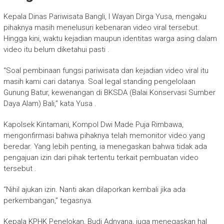
Kepala Dinas Pariwisata Bangli, I Wayan Dirga Yusa, mengaku
pihaknya masih menelusuri kebenaran video viral tersebut.
Hingga kini, waktu kejadian maupun identitas warga asing dalam
video itu belum diketahui pasti .
“Soal pembinaan fungsi pariwisata dan kejadian video viral itu
masih kami cari datanya. Soal legal standing pengelolaan
Gunung Batur, kewenangan di BKSDA (Balai Konservasi Sumber
Daya Alam) Bali,” kata Yusa .
Kapolsek Kintamani, Kompol Dwi Made Puja Rimbawa,
mengonfirmasi bahwa pihaknya telah memonitor video yang
beredar. Yang lebih penting, ia menegaskan bahwa tidak ada
pengajuan izin dari pihak tertentu terkait pembuatan video
tersebut .
“Nihil ajukan izin. Nanti akan dilaporkan kembali jika ada
perkembangan,” tegasnya.
Kepala KPHK Penelokan, Budi Adnyana, juga menegaskan hal