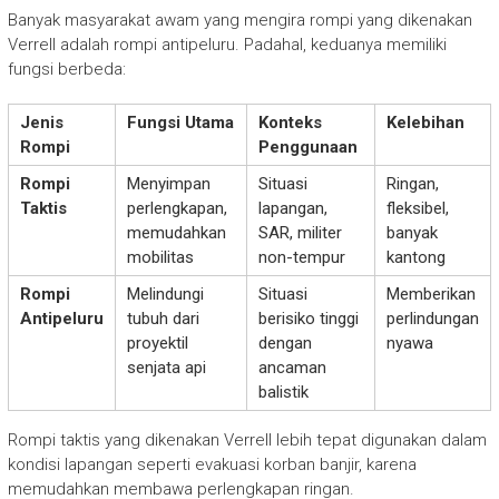
Banyak masyarakat awam yang mengira rompi yang dikenakan
Verrell adalah rompi antipeluru. Padahal, keduanya memiliki
fungsi berbeda:
Jenis
Fungsi Utama
Konteks
Kelebihan
Rompi
Penggunaan
Rompi
Menyimpan
Situasi
Ringan,
Taktis
perlengkapan,
lapangan,
fleksibel,
memudahkan
SAR, militer
banyak
mobilitas
non-tempur
kantong
Rompi
Melindungi
Situasi
Memberikan
Antipeluru
tubuh dari
berisiko tinggi
perlindungan
proyektil
dengan
nyawa
senjata api
ancaman
balistik
Rompi taktis yang dikenakan Verrell lebih tepat digunakan dalam
kondisi lapangan seperti evakuasi korban banjir, karena
memudahkan membawa perlengkapan ringan.