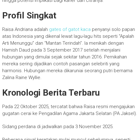
hingga potensi implikasi bagi karier dan citranya.
Profil Singkat
Raisa Andriana adalah
gates of gatot kaca
penyanyi solo papan
atas Indonesia yang dikenal lewat lagu-lagu hits seperti “Apalah
Arti Menunggu” dan “Mantan Terindah”. Ia menikah dengan
Hamish Daud pada 3 September 2017 setelah menjalani
hubungan yang dimulai sejak sekitar tahun 2016. Pernikahan
mereka sering dijadikan contoh pasangan selebriti yang
harmonis. Hubungan mereka dikaruniai seorang putri bernama
Zalina Raine Wyllie.
Kronologi Berita Terbaru
Pada 22 Oktober 2025, tercatat bahwa Raisa resmi mengajukan
gugatan cerai ke Pengadilan Agama Jakarta Selatan (PA Jaksel).
Sidang perdana di jadwalkan pada 3 November 2025.
Beberapa sinyal keretakan mulai muncul sebelumnya, seperti