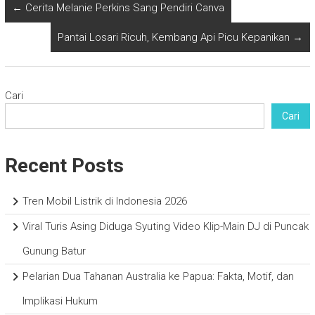
←
Cerita Melanie Perkins Sang Pendiri Canva
Pantai Losari Ricuh, Kembang Api Picu Kepanikan
→
Cari
Cari
Recent Posts
Tren Mobil Listrik di Indonesia 2026
Viral Turis Asing Diduga Syuting Video Klip-Main DJ di Puncak
Gunung Batur
Pelarian Dua Tahanan Australia ke Papua: Fakta, Motif, dan
Implikasi Hukum