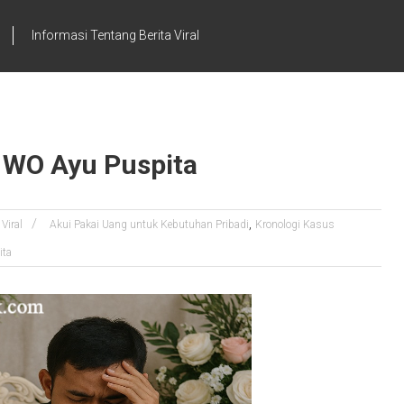
Informasi Tentang Berita Viral
 WO Ayu Puspita
,
 Viral
Akui Pakai Uang untuk Kebutuhan Pribadi
Kronologi Kasus
ita