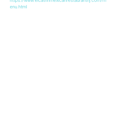
https://www.elcatrinmexicanrestaurantnj.com/m
enu.html