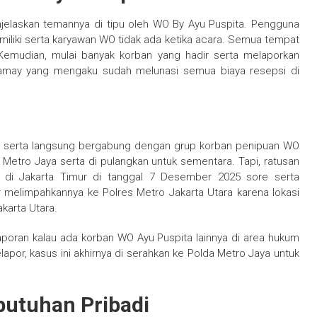
njelaskan temannya di tipu oleh WO By Ayu Puspita. Pengguna
miliki serta karyawan WO tidak ada ketika acara. Semua tempat
emudian, mulai banyak korban yang hadir serta melaporkan
Tamay yang mengaku sudah melunasi semua biaya resepsi di
s serta langsung bergabung dengan grup korban penipuan WO
 Metro Jaya serta di pulangkan untuk sementara. Tapi, ratusan
a di Jakarta Timur di tanggal 7 Desember 2025 sore serta
 melimpahkannya ke Polres Metro Jakarta Utara karena lokasi
akarta Utara.
aporan kalau ada korban WO Ayu Puspita lainnya di area hukum
por, kasus ini akhirnya di serahkan ke Polda Metro Jaya untuk
butuhan Pribadi