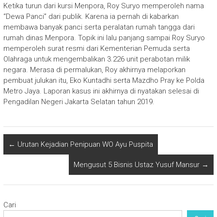
Ketika turun dari kursi Menpora, Roy Suryo memperoleh nama
“Dewa Panci” dari publik. Karena ia pernah di kabarkan
membawa banyak panci serta peralatan rumah tangga dari
rumah dinas Menpora. Topik ini lalu panjang sampai Roy Suryo
memperoleh surat resmi dari Kementerian Pemuda serta
Olahraga untuk mengembalikan 3.226 unit perabotan milik
negara. Merasa di permalukan, Roy akhirnya melaporkan
pembuat julukan itu, Eko Kuntadhi serta Mazdho Pray ke Polda
Metro Jaya. Laporan kasus ini akhirnya di nyatakan selesai di
Pengadilan Negeri Jakarta Selatan tahun 2019.
←
Urutan Kejadian Penipuan WO Ayu Puspita
Mengusut 5 Bisnis Ustaz Yusuf Mansur
→
Cari