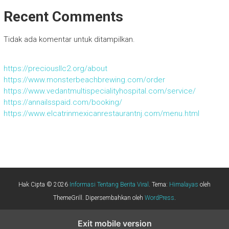
Recent Comments
Tidak ada komentar untuk ditampilkan.
https://preciousllc2.org/about
https://www.monsterbeachbrewing.com/order
https://www.vedantmultispecialityhospital.com/service/
https://annailsspaid.com/booking/
https://www.elcatrinmexicanrestaurantnj.com/menu.html
Hak Cipta © 2026
Informasi Tentang Berita Viral
. Tema:
Himalayas
oleh
ThemeGrill. Dipersembahkan oleh
WordPress
.
Exit mobile version