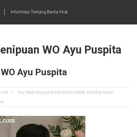
Informasi Tentang Berita Viral
 Penipuan WO Ayu Puspita
 WO Ayu Puspita
,
 Viral
Akui Pakai Uang untuk Kebutuhan Pribadi
Kronologi Kasus
ita