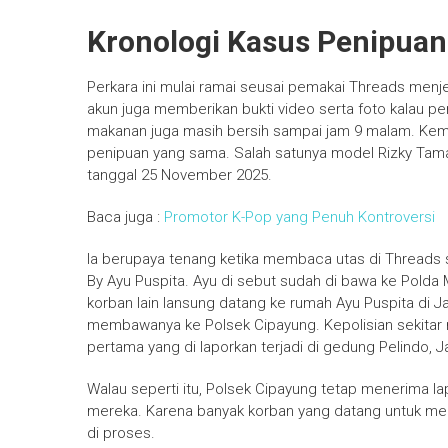
Kronologi Kasus Penipuan
Perkara ini mulai ramai seusai pemakai Threads menj
akun juga memberikan bukti video serta foto kalau pe
makanan juga masih bersih sampai jam 9 malam. Kemu
penipuan yang sama. Salah satunya model Rizky Tam
tanggal 25 November 2025.
Baca juga :
Promotor K-Pop yang Penuh Kontroversi
Ia berupaya tenang ketika membaca utas di Threads
By Ayu Puspita. Ayu di sebut sudah di bawa ke Polda 
korban lain lansung datang ke rumah Ayu Puspita di J
membawanya ke Polsek Cipayung. Kepolisian sekitar 
pertama yang di laporkan terjadi di gedung Pelindo, J
Walau seperti itu, Polsek Cipayung tetap menerima la
mereka. Karena banyak korban yang datang untuk melap
di proses.